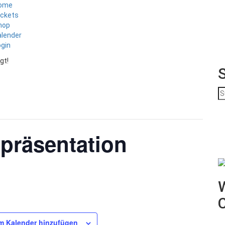
ome
ickets
hop
alender
ogin
gt!
S
na
präsentation
W
m Kalender hinzufügen