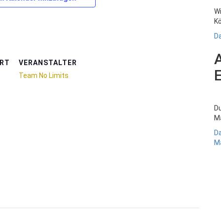
Wi
Kö
Da
RT
VERANSTALTER
Team No Limits
Du
Ma
Da
Ma