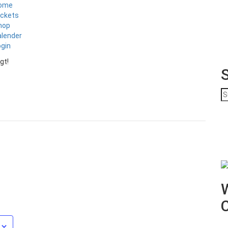
ome
ickets
hop
alender
ogin
gt!
S
na
W