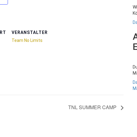
Wi
Kö
Da
RT
VERANSTALTER
Team No Limits
Du
Ma
Da
Ma
TNL SUMMER CAMP