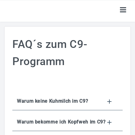
HOME
FAQ´s zum C9-
TICKETS
SHOP
Programm
KALENDER
LOGIN
Warum keine Kuhmilch im C9?
Warum bekomme ich Kopfweh im C9?