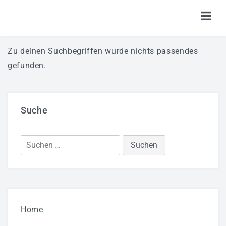
HOME
Zu deinen Suchbegriffen wurde nichts passendes
gefunden.
TICKETS
SHOP
Suche
KALENDER
LOGIN
Suchen
nach:
Home