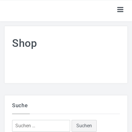
HOME
Shop
TICKETS
SHOP
KALENDER
LOGIN
Suche
Suchen
nach: