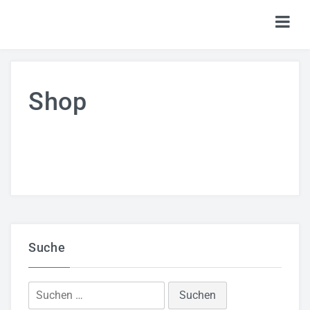
HOME
Shop
TICKETS
SHOP
KALENDER
LOGIN
Suche
Suchen
nach: