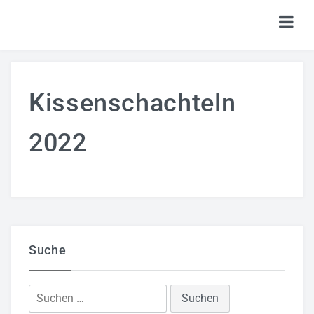
HOME
Kissenschachteln
TICKETS
SHOP
2022
KALENDER
LOGIN
Suche
Suchen
nach: