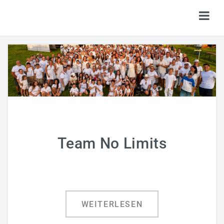
HOME
TICKETS
SHOP
KALENDER
LOGIN
Team No Limits
WEITERLESEN