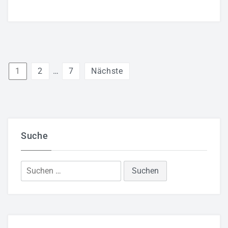
Seitennummerierung
1
2
…
7
Nächste
der
Beiträge
Suche
Suchen
nach: