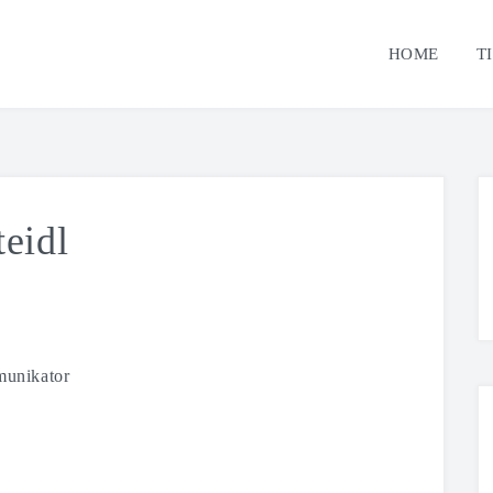
HOME
T
eidl
munikator