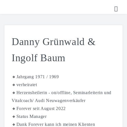
HOME
TICKETS
Danny Grünwald &
SHOP
Ingolf Baum
KALENDER
LOGIN
🔸Jahrgang 1971 / 1969
🔸verheiratet
🔸Herzensheilerin - on/offline, Seminarleiterin und
Vitalcoach/ Audi Neuwagenverkäufer
🔸Forever seit August 2022
🔸Status Manager
🔸Dank Forever kann ich meinen Klienten