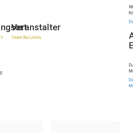
Wi
Kö
Da
ungsort
Veranstalter
rt-
Team No Limits
Du
Ma
-0
Da
Ma