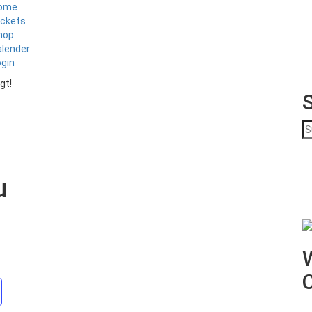
ome
ickets
hop
alender
ogin
gt!
S
na
u
W