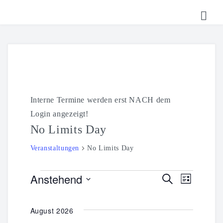
HOME
TICKETS
SHOP
Interne Termine werden erst NACH dem
KALENDER
Login angezeigt!
LOGIN
No Limits Day
Veranstaltungen
No Limits Day
Anstehend
Suche
Veranstaltungen
Veranst
Veranstal
Liste
Datum
Ansich
Suche
wählen.
August 2026
Naviga