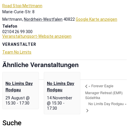
Road Stop Mettmann
Marie-Curie-Str. 8
Mettmann
,
Nordrhein-Westfalen
40822
Google Karte anzeigen
Telefon
02104 26 99 300
Veranstaltungsort-Website anzeigen
VERANSTALTER
Team No Limits
Ähnliche Veranstaltungen
No Limits Day
No Limits Day
«
Forever Eagle
Rodgau
Rodgau
Manager Retreat (EMR)
Südafrika
29 August @
14 November
15:30
-
17:30
@ 15:30
-
No Limits Day Rodgau
»
17:30
Suche