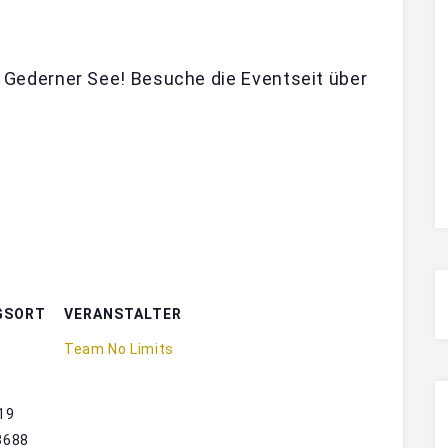
m Gederner See! Besuche die Eventseit über
GSORT
VERANSTALTER
Team No Limits
19
3688