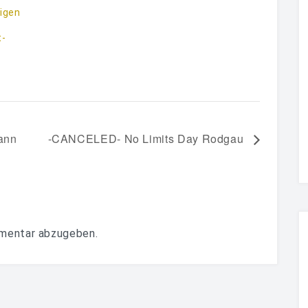
igen
t-
ann
-CANCELED- No Limits Day Rodgau
mentar abzugeben.