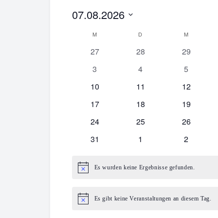
07.08.2026
Datum
M
MONTAG
D
DIENSTAG
M
MITTWOC
Kalender
wählen.
0
0
0
27
28
29
von
Veranstaltungen
Veranstaltungen
Veranstal
0
0
0
3
4
5
Veranstaltungen
Veranstaltungen
Veranstal
Veranstaltungen
0
0
0
10
11
12
Veranstaltungen
Veranstaltungen
Veranstal
0
0
0
17
18
19
Veranstaltungen
Veranstaltungen
Veranstal
0
0
0
24
25
26
Veranstaltungen
Veranstaltungen
Veranstal
0
0
0
31
1
2
Veranstaltungen
Veranstaltungen
Veranstal
Es wurden keine Ergebnisse gefunden.
Hinweis
Es gibt keine Veranstaltungen an diesem Tag.
Hinweis