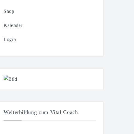
tung
ngen
Shop
-
Kalender
n
Login
Weiterbildung zum Vital Coach