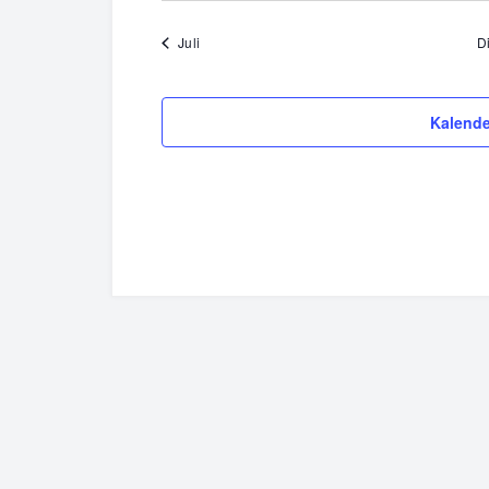
Juli
D
Kalende