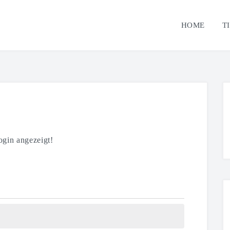
HOME
T
gin angezeigt!