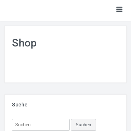
HOME
Shop
TICKETS
SHOP
KALENDER
LOGIN
Suche
Suchen
nach: