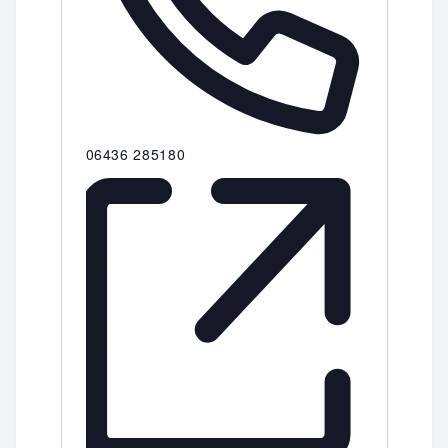
Telefon
06436 285180