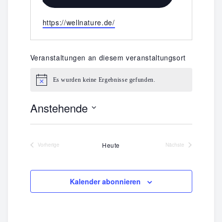
Webseite
https://wellnature.de/
Veranstaltungen an diesem veranstaltungsort
Es wurden keine Ergebnisse gefunden.
Hinweis
Anstehende
Datum
wählen.
Heute
Vorherige
Nächste
Veranstaltungen
Veranstaltungen
Kalender abonnieren