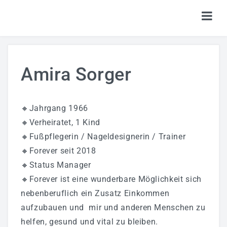
HOME
Amira Sorger
TICKETS
SHOP
🔸️Jahrgang 1966
KALENDER
🔸️Verheiratet, 1 Kind
🔸️Fußpflegerin / Nageldesignerin / Trainer
LOGIN
🔸️Forever seit 2018
🔸️Status Manager
🔸️Forever ist eine wunderbare Möglichkeit sich
nebenberuflich ein Zusatz Einkommen
aufzubauen und mir und anderen Menschen zu
helfen, gesund und vital zu bleiben.