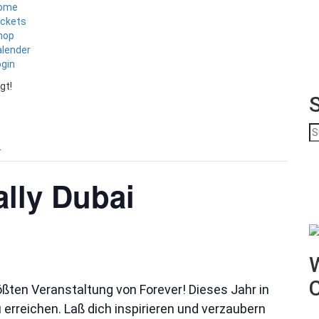
ome
ickets
hop
alender
ogin
gt!
S
na
.
ally Dubai
W
ßten Veranstaltung von Forever! Dieses Jahr in
erreichen. Laß dich inspirieren und verzaubern