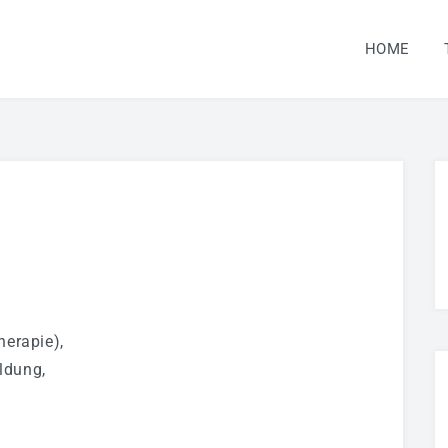
HOME
n
herapie),
ldung,